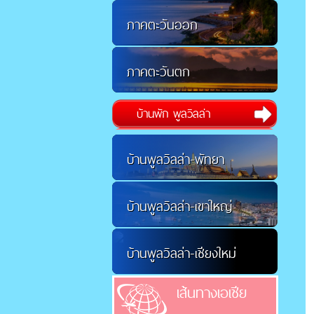
ภาคตะวันออก
ภาคตะวันตก
บ้านพัก พูลวิลล่า
บ้านพูลวิลล่า-พัทยา
บ้านพูลวิลล่า-เขาใหญ่
บ้านพูลวิลล่า-เชียงใหม่
เส้นทางเอเชีย