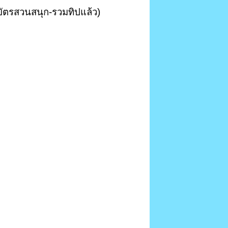
วมบัตรสวนสนุก-รวมทิปแล้ว)