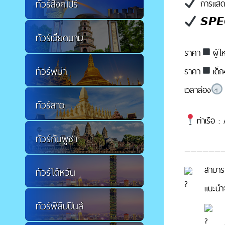
ทัวร์สิงคโปร์
การแสด
𝙎𝙋𝙀
ทัวร์เวียดนาม
ราคา
ผู้
ทัวร์พม่า
ราคา
เด็
เวลาล่อง
ทัวร์ลาว
ท่าเรือ :
ทัวร์กัมพูชา
——————
สามารถ
ทัวร์ไต้หวัน
แนะนำจ
ทัวร์ฟิลิปปินส์