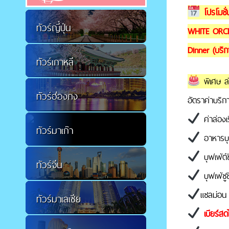
โปรโมชั
ทัวร์ญี่ปุ่น
WHITE ORCH
Dinner (บริกา
ทัวร์เกาหลี
พิเศษ ล่
ทัวร์ฮ่องกง
อัตราค่าบริ
ค่าล่องเ
ทัวร์มาเก๊า
อาหารบุ
บุฟเฟ่ต์ซ
ทัวร์จีน
บุฟเฟ่ซู
แซลม่อ
ทัวร์มาเลเซีย
เบียร์สดไ