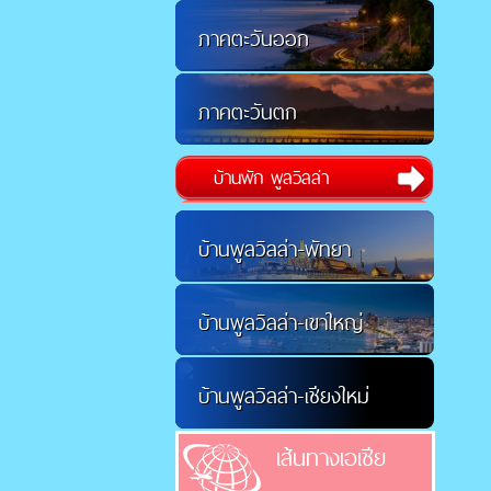
ภาคตะวันออก
ภาคตะวันตก
บ้านพัก พูลวิลล่า
บ้านพูลวิลล่า-พัทยา
บ้านพูลวิลล่า-เขาใหญ่
บ้านพูลวิลล่า-เชียงใหม่
เส้นทางเอเชีย