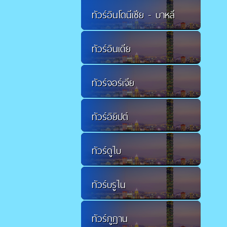
ทัวร์อินโดนีเซีย - บาหลี
ทัวร์อินเดีย
ทัวร์จอร์เจีย
ทัวร์อิยิปต์
ทัวร์ดูไบ
ทัวร์บรูไน
ทัวร์ภูฏาน