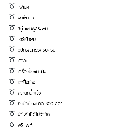
ไฟเธค
ผ้าเช็ดตัว
สบู่ แชมพูสระผม
ไดร์เป่าผม
อุปกรณ์ครัวครบครัน
เตาอบ
เครื่องปิ้งขนมปัง
เตาปิ้งย่าง
กระติกน้ำแข็ง
ถังน้ำแข็งขนาด 300 ลิตร
น้ำไฟใช้ได้ไม่จำกัด
ฟรี Wifi