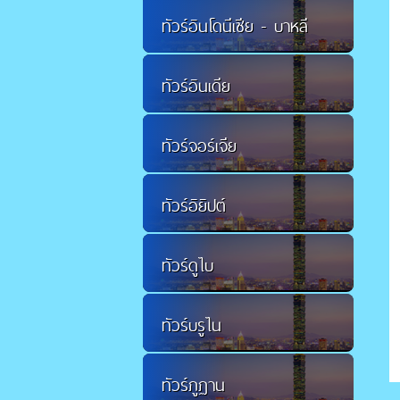
ทัวร์อินโดนีเซีย - บาหลี
ทัวร์อินเดีย
ทัวร์จอร์เจีย
ทัวร์อิยิปต์
ทัวร์ดูไบ
ทัวร์บรูไน
ทัวร์ภูฏาน