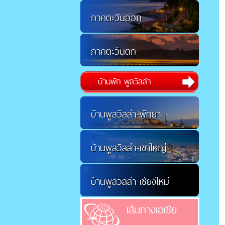
ภาคตะวันออก
ภาคตะวันตก
บ้านพัก พูลวิลล่า
บ้านพูลวิลล่า-พัทยา
บ้านพูลวิลล่า-เขาใหญ่
บ้านพูลวิลล่า-เชียงใหม่
เส้นทางเอเชีย