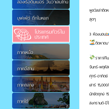
ล่องเรือดินเนอร์ วันวาเลนไทน์
พูลวิลล่าติด
บุฟเฟ่ต์ ตึกใบหยก
สุดๆ
โปรแกรมทัวร์ใน
3 ห้องนอน
ประเทศ
ติดหาดบา
ภาคเหนือ
ราคา/คื
จันทร์-พฤหัส
ภาคอีสาน
ศุกร์-อาทิตย์
ภาคกลาง
เสาร์ 15,000
นักขัตฤกษ์ 1
ภาคใต้
สงกรานต์-ปีใ