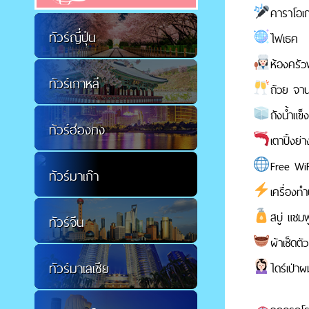
คาราโอเ
ทัวร์ญี่ปุ่น
ไฟเธค
ห้องครั
ทัวร์เกาหลี
ถ้วย จา
ถังน้ำแข็
ทัวร์ฮ่องกง
เตาปิ้งย่
Free WiF
ทัวร์มาเก๊า
เครื่องทำน
สบู่ แชมพ
ทัวร์จีน
ผ้าเช็ดตัว
ทัวร์มาเลเซีย
ไดร์เป่า