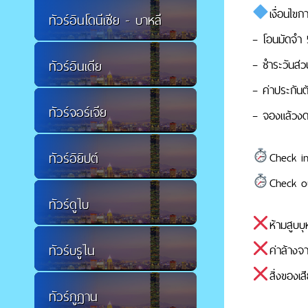
เงื่อนไขก
ทัวร์อินโดนีเซีย - บาหลี
– โอนมัดจำ 
– ชำระวันส่วน
ทัวร์อินเดีย
– ค่าประกันต
ทัวร์จอร์เจีย
– จองแล้วงดย
ทัวร์อิยิปต์
Check in
Check ou
ทัวร์ดูไบ
ห้ามสูบบ
ทัวร์บรูไน
ค่าล้างจ
สิ่งของเ
ทัวร์ภูฏาน