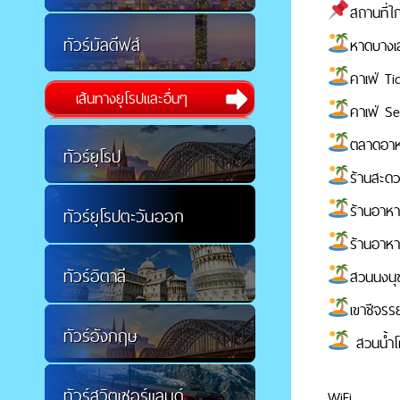
สถานที่ใก
ทัวร์มัลดีฟส์
หาดบางเส
คาเฟ่ T
เส้นทางยุโรปและอื่นๆ
คาเฟ่ S
ตลาดอาห
ทัวร์ยุโรป
ร้านสะดว
ร้านอาหา
ทัวร์ยุโรปตะวันออก
ร้านอาหา
ทัวร์อิตาลี
สวนนงนุ
เขาชีจรรย
ทัวร์อังกฤษ
สวนน้ำโค
ทัวร์สวิตเซอร์แลนด์
WiFi