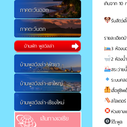
เกินจาก 10 ท
ภาคตะวันออก
รับสัตว์
ภาคตะวันตก
รายละเอียดบ้
บ้านพัก พูลวิลล่า
3 ห้องนอ
2 ห้องน้
บ้านพูลวิลล่า-พัทยา
สระว่ายน
ระบบคลอ
บ้านพูลวิลล่า-เขาใหญ่
เสื้อชูชีพเ
สไลเดอร์
บ้านพูลวิลล่า-เชียงใหม่
ห่วงยาง
เส้นทางเอเชีย
โต๊ะพูล