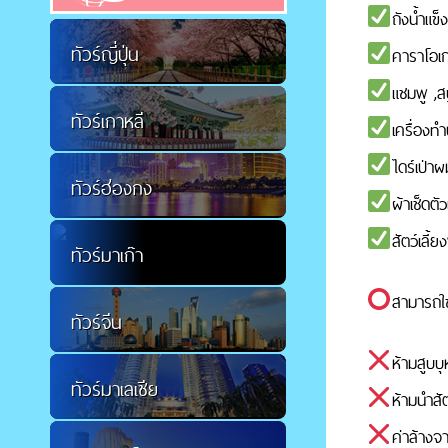
ถังน้ำแข็
ทัวร์ญี่ปุ่น
คาราโอเก
แชมพู ,สบ
ทัวร์เกาหลี
เครื่องทำน
ไดร์เป่าผ
ทัวร์ฮ่องกง
ผ้าเช็ดตั
สัตว์เลี้
ทัวร์มาเก๊า
สามารถใช้
ทัวร์จีน
ห้ามสูบบุ
ทัวร์มาเลเซีย
ห้ามนำสัตว
ค่าล้างจ