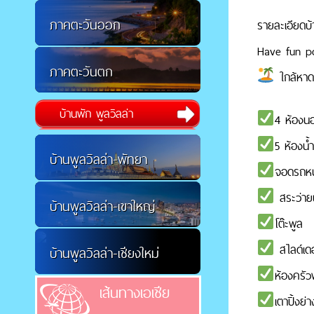
ภาคตะวันออก
รายละเอียดบ้
Have fun po
ภาคตะวันตก
ใกล้หาด
บ้านพัก พูลวิลล่า
4 ห้องน
5 ห้องน้
บ้านพูลวิลล่า-พัทยา
จอดรถหน้า
สระว่ายน
บ้านพูลวิลล่า-เขาใหญ่
โต๊ะพูล
สไลด์เดอ
บ้านพูลวิลล่า-เชียงใหม่
ห้องครั
เส้นทางเอเชีย
เตาปิ้งย่