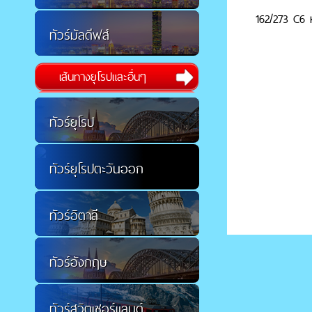
162/273 C6 ห
ทัวร์มัลดีฟส์
เส้นทางยุโรปและอื่นๆ
ทัวร์ยุโรป
ทัวร์ยุโรปตะวันออก
ทัวร์อิตาลี
ทัวร์อังกฤษ
ทัวร์สวิตเซอร์แลนด์