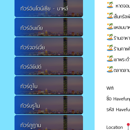
หาดจอม
ทัวร์อินโดนีเซีย - บาหลี
เซ็นทรัลพ
แหลมบาห
ทัวร์อินเดีย
ร้านอาหา
ทัวร์จอร์เจีย
ร้านคาเฟ
เขาพระต
ทัวร์อิยิปต์
ตลาดลานโ
ทัวร์ดูไบ
Wifi
ชื่อ Havefun
ทัวร์บรูไน
รหัส Havefu
ทัวร์ภูฏาน
Location