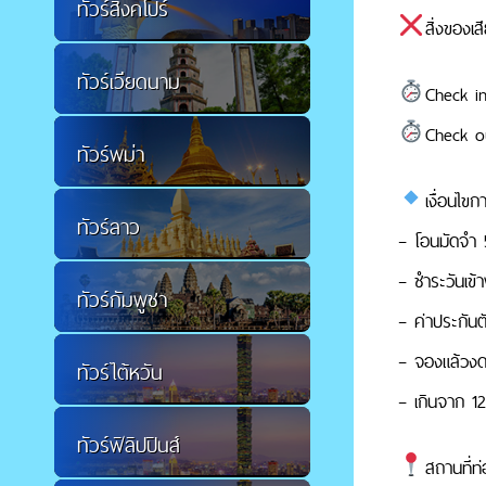
ทัวร์สิงคโปร์
สิ่งของเ
ทัวร์เวียดนาม
Check in
Check ou
ทัวร์พม่า
เงื่อนไขก
ทัวร์ลาว
– โอนมัดจำ 
– ชำระวันเข้า
ทัวร์กัมพูชา
– ค่าประกันต
– จองแล้วงดย
ทัวร์ไต้หวัน
– เกินจาก 12
ทัวร์ฟิลิปปินส์
สถานที่ท่