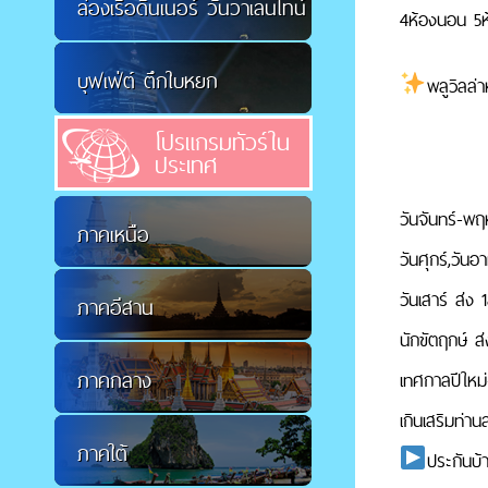
ล่องเรือดินเนอร์ วันวาเลนไทน์
4ห้องนอน 5ห
บุฟเฟ่ต์ ตึกใบหยก
พลูวิลล่
โปรแกรมทัวร์ใน
ประเทศ
วันจันทร์-พฤ
ภาคเหนือ
วันศุกร์,วันอ
วันเสาร์ ส่ง 
ภาคอีสาน
นักขัตฤกษ์ ส
ภาคกลาง
เทศกาลปีใหม
เกินเสริมท่า
ภาคใต้
ประกันบ