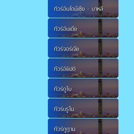
ทัวร์อินโดนีเซีย - บาหลี
ทัวร์อินเดีย
ทัวร์จอร์เจีย
ทัวร์อิยิปต์
ทัวร์ดูไบ
ทัวร์บรูไน
ทัวร์ภูฏาน