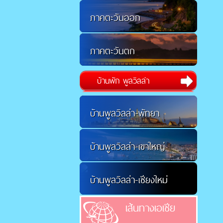
ภาคตะวันออก
ภาคตะวันตก
บ้านพัก พูลวิลล่า
บ้านพูลวิลล่า-พัทยา
บ้านพูลวิลล่า-เขาใหญ่
บ้านพูลวิลล่า-เชียงใหม่
เส้นทางเอเชีย