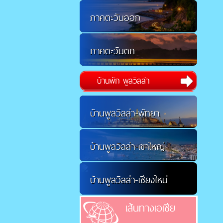
ภาคตะวันออก
ภาคตะวันตก
บ้านพัก พูลวิลล่า
บ้านพูลวิลล่า-พัทยา
บ้านพูลวิลล่า-เขาใหญ่
บ้านพูลวิลล่า-เชียงใหม่
เส้นทางเอเชีย