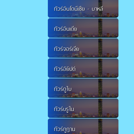
ทัวร์อินโดนีเซีย - บาหลี
ทัวร์อินเดีย
ทัวร์จอร์เจีย
ทัวร์อิยิปต์
ทัวร์ดูไบ
ทัวร์บรูไน
ทัวร์ภูฏาน