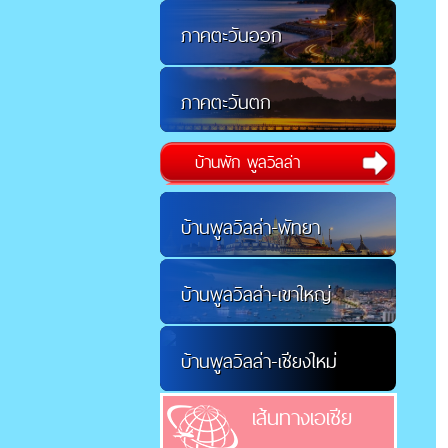
ภาคตะวันออก
ภาคตะวันตก
บ้านพัก พูลวิลล่า
บ้านพูลวิลล่า-พัทยา
บ้านพูลวิลล่า-เขาใหญ่
บ้านพูลวิลล่า-เชียงใหม่
เส้นทางเอเชีย