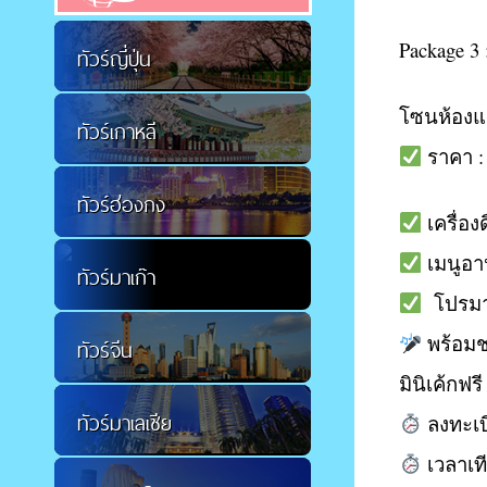
Package 3 
ทัวร์ญี่ปุ่น
โซนห้องแอร
ทัวร์เกาหลี
ราคา : 9
ทัวร์ฮ่องกง
เครื่อง
เมนูอาห
ทัวร์มาเก๊า
โปรมา 4
พร้อมช
ทัวร์จีน
มินิเค้กฟรี
ทัวร์มาเลเซีย
ลงทะเบี
เวลาเที