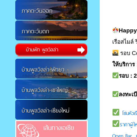
ภาคตะวันออก
ภาคตะวันตก
Happy
เรือสไมล์ ร
บ้านพัก พูลวิลล่า
รอบ C
ให้บริการ 
บ้านพูลวิลล่า-พัทยา
รอบ : 
บ้านพูลวิลล่า-เขาใหญ่
ลงทะเบ
บ้านพูลวิลล่า-เชียงใหม่
โซนหัวเ
ราคาผู้ให
เส้นทางเอเชีย
Open Bar บา