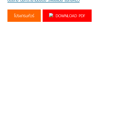
ฮ่องกง นั่งกระเช้านองปิง รีพัลส์เบย์ แชกงหมิว
โปรแกรมทัวร์
DOWNLOAD PDF