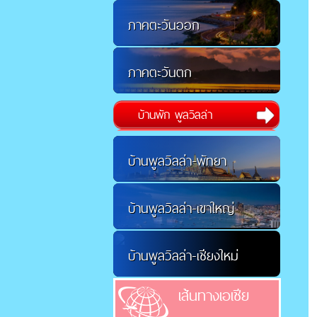
ภาคตะวันออก
ภาคตะวันตก
บ้านพัก พูลวิลล่า
บ้านพูลวิลล่า-พัทยา
บ้านพูลวิลล่า-เขาใหญ่
บ้านพูลวิลล่า-เชียงใหม่
เส้นทางเอเชีย